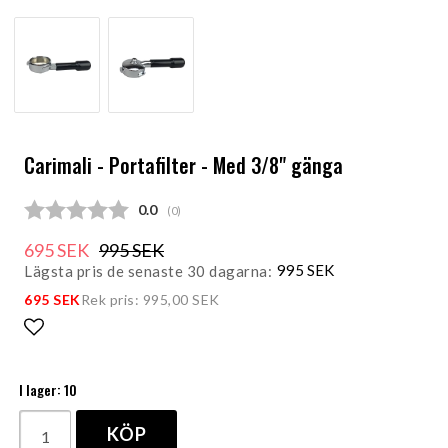
Carimali - Portafilter - Med 3/8" gänga
Snittbetyg:
0.0
(
röster:
0
)
695 SEK
995 SEK
995 SEK
Lägsta pris de senaste 30 dagarna
695 SEK
Rek pris: 995,00 SEK
Lägg till i favoritlistan
I lager: 10
KÖP