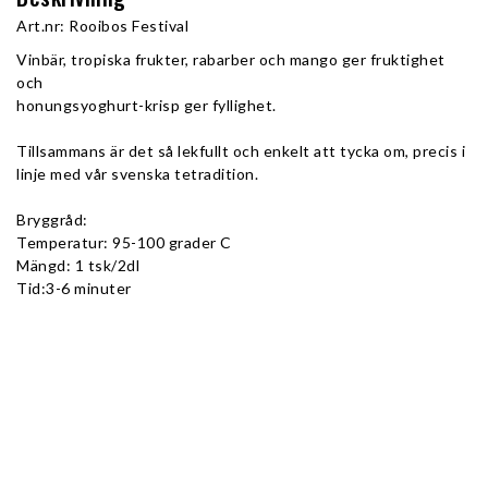
Art.nr: Rooibos Festival
Vinbär, tropiska frukter, rabarber och mango ger fruktighet 
och
honungsyoghurt-krisp ger fyllighet. 
Tillsammans är det så lekfullt och enkelt att tycka om, precis i 
linje med vår svenska tetradition.
Bryggråd:
Temperatur: 95-100 grader C
Mängd: 1 tsk/2dl
Tid:3-6 minuter
Ingredienser: Rooibos (88%), mango (5%), honung (2,75%), 
arom (2,5%), safflor (1,25%), rabarber (0,5%)