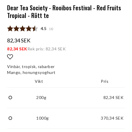
Dear Tea Society - Rooibos Festival - Red Fruits
Tropical - Rött te
Snittbetyg:
4.5
(
röster:
6
)
82,34 SEK
82,34 SEK
Rek pris: 82,34 SEK
Lägg till i favoritlistan
Vinbär, tropisk, rabarber
Mango, honungsyoghurt
Vikt
Pris
200g
82,34 SEK
1000g
370,34 SEK