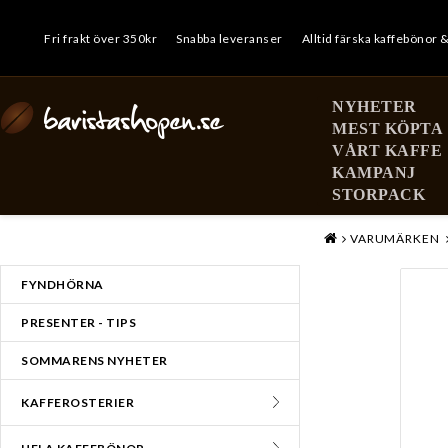
Fri frakt över 350kr
Snabba leveranser
Alltid färska kaffebönor 
NYHETER
MEST KÖPTA
VÅRT KAFFE
KAMPANJ
STORPACK
MENY
VARUMÄRKEN
FYNDHÖRNA
PRESENTER - TIPS
SOMMARENS NYHETER
KAFFEROSTERIER