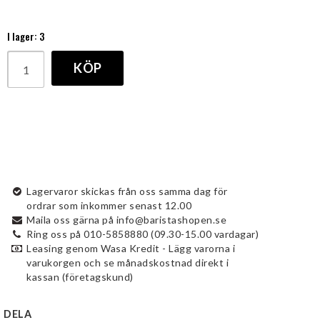
Lägg till i favoritlistan
I lager: 3
KÖP
Lagervaror skickas från oss samma dag för
ordrar som inkommer senast 12.00
Maila oss gärna på info@baristashopen.se
Ring oss på 010-5858880 (09.30-15.00 vardagar)
Leasing genom Wasa Kredit - Lägg varorna i
varukorgen och se månadskostnad direkt i
kassan (företagskund)
DELA