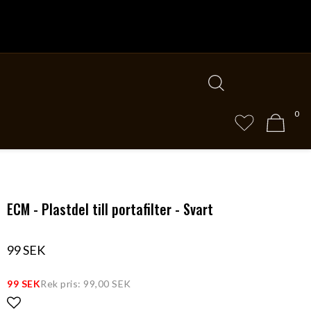
0
ECM - Plastdel till portafilter - Svart
99 SEK
99 SEK
Rek pris: 99,00 SEK