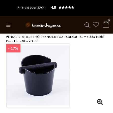
4.9
Fri frakt över 350kr
0
BARISTATILLBEHÖR
KNOCKBOX
Cafelat - Sumplåda Tubbi
Knockbox Black Small
- 17%