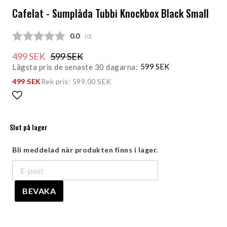
Cafelat - Sumplåda Tubbi Knockbox Black Small
Snittbetyg:
0.0
(
röster:
0
)
499 SEK
599 SEK
599 SEK
Lägsta pris de senaste 30 dagarna
499 SEK
Rek pris: 599,00 SEK
Lägg till i favoritlistan
Slut på lager
Bli meddelad när produkten finns i lager.
BEVAKA