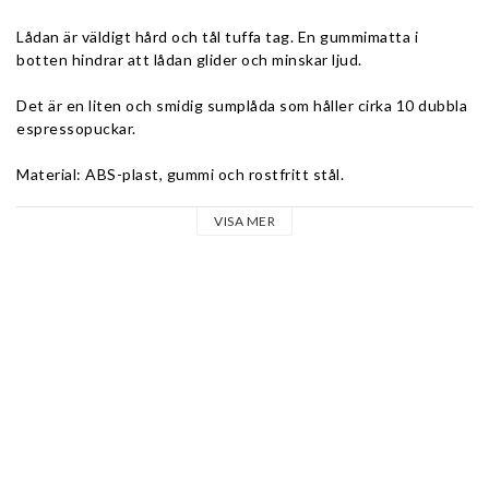
Lådan är väldigt hård och tål tuffa tag. En gummimatta i 
botten hindrar att lådan glider och minskar ljud. 
Det är en liten och smidig sumplåda som håller cirka 10 dubbla 
espressopuckar.
Material: ABS-plast, gummi och rostfritt stål. 
Höjd inklusive bas: 13 cm
VISA MER
Diameter (utan stång): ca 12,7 cm
Diameter (med stång): ca 15,2cm
Färg: Mattsvart
Vikt: 270 gram
Förpackning: 1 komplett knockbox
CAFELAT erbjuder en revolutionerande serie baristatillbehör, 
designade för att passa dagens kaffekultur. Varje produkt har 
framtagits från grunden med noggrant granskande av detaljer 
och exklusiv design, utan kompromisser.