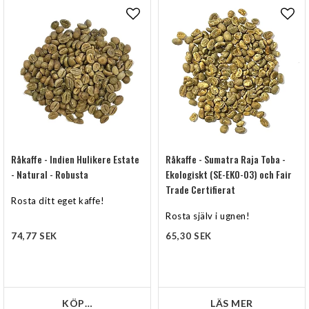
Lägg till i favoritlistan
Lägg
Råkaffe - Indien Hulikere Estate
Råkaffe - Sumatra Raja Toba -
- Natural - Robusta
Ekologiskt (SE-EKO-03) och Fair
Trade Certifierat
Rosta ditt eget kaffe!
Rosta själv i ugnen!
74,77 SEK
65,30 SEK
KÖP…
LÄS MER