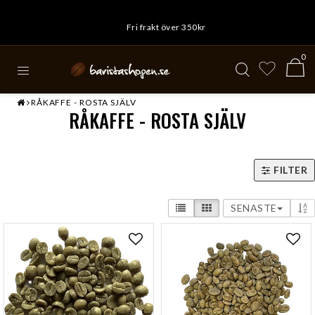
Fri frakt över 350kr
0
RÅKAFFE - ROSTA SJÄLV
RÅKAFFE - ROSTA SJÄLV
FILTER
SENASTE
Lägg till i favoritlistan
Lägg