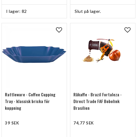
I lager: 82
Slut på lager.
Lägg till i favoritlistan
Lägg
Rattleware - Coffee Cupping
Råkaffe - Brazil Fortaleza -
Tray - klassisk bricka för
Direct Trade FAF Bobolink
koppning
Brasilien
39 SEK
74,77 SEK