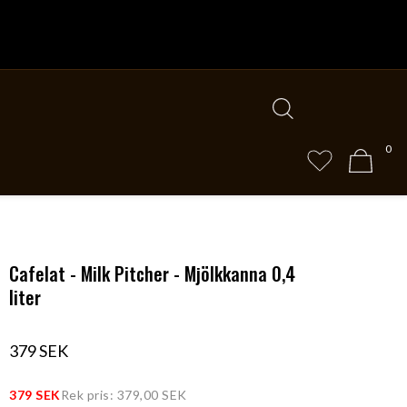
0
Cafelat - Milk Pitcher - Mjölkkanna 0,4
liter
379 SEK
379 SEK
Rek pris: 379,00 SEK