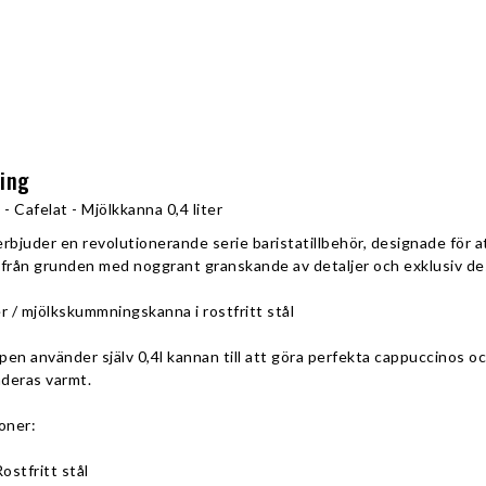
ning
 - Cafelat - Mjölkkanna 0,4 liter
bjuder en revolutionerande serie baristatillbehör, designade för at
 från grunden med noggrant granskande av detaljer och exklusiv de
r / mjölkskummningskanna i rostfritt stål 
en använder själv 0,4l kannan till att göra perfekta cappuccinos och 
eras varmt. 
oner:
Rostfritt stål