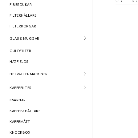
Volym : 0,4
FIBERDUKAR
Färg : Pole
FILTERHÅLLARE
FILTERKORGAR
GLAS & MUGGAR
GULDFILTER
HATFIELDS
HETVATTENMASKINER
KAFFEFILTER
KVARNAR
KAFFEBEHÅLLARE
KAFFEMÅTT
KNOCKBOX