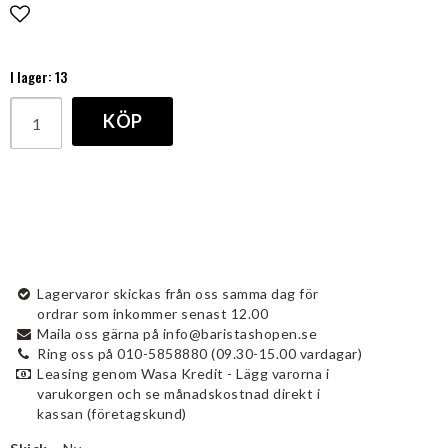
Lägg till i favoritlistan
I lager: 13
KÖP
Lagervaror skickas från oss samma dag för
ordrar som inkommer senast 12.00
Maila oss gärna på info@baristashopen.se
Ring oss på 010-5858880 (09.30-15.00 vardagar)
Leasing genom Wasa Kredit - Lägg varorna i
varukorgen och se månadskostnad direkt i
kassan (företagskund)