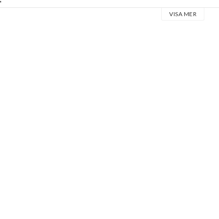
l
rat rostfritt stål
VISA MER