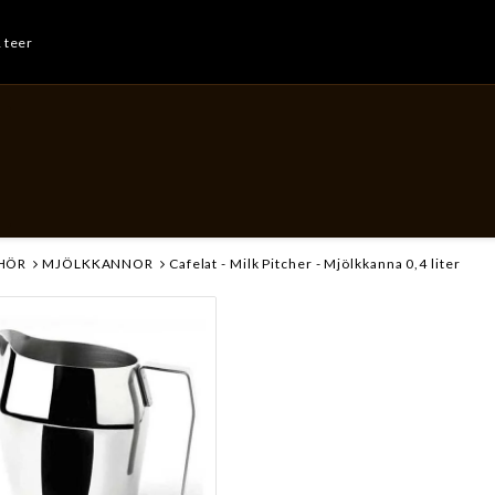
& teer
EHÖR
MJÖLKKANNOR
Cafelat - Milk Pitcher - Mjölkkanna 0,4 liter