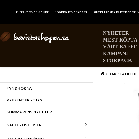
Fri frakt över 350kr
Snabba leveranser
Alltid färska kaffebönor 
NYHETER
MEST KÖPTA
VÅRT KAFFE
KAMPANJ
STORPACK
MENY
BARISTATILLB
FYNDHÖRNA
PRESENTER - TIPS
SOMMARENS NYHETER
KAFFEROSTERIER