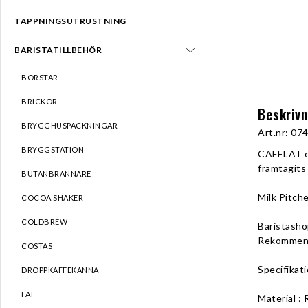
TAPPNINGSUTRUSTNING
BARISTATILLBEHÖR
BORSTAR
BRICKOR
Beskriv
BRYGGHUSPACKNINGAR
Art.nr: 074
BRYGGSTATION
CAFELAT er
framtagits
BUTANBRÄNNARE
Milk Pitche
COCOA SHAKER
COLDBREW
Baristashop
Rekommend
COSTAS
Specifikati
DROPPKAFFEKANNA
FAT
Material : 