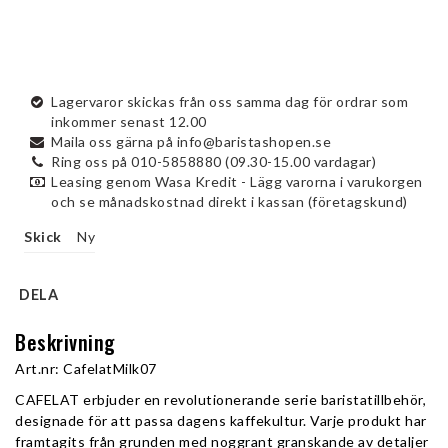
Lagervaror skickas från oss samma dag för ordrar som
inkommer senast 12.00
Maila oss gärna på info@baristashopen.se
Ring oss på 010-5858880 (09.30-15.00 vardagar)
Leasing genom Wasa Kredit - Lägg varorna i varukorgen
och se månadskostnad direkt i kassan (företagskund)
Skick
Ny
DELA
Beskrivning
Art.nr: CafelatMilk07
CAFELAT erbjuder en revolutionerande serie baristatillbehör, 
designade för att passa dagens kaffekultur. Varje produkt har 
framtagits från grunden med noggrant granskande av detaljer 