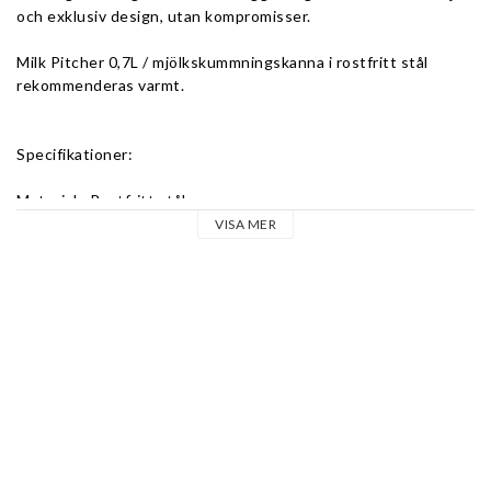
och exklusiv design, utan kompromisser. 
Milk Pitcher 0,7L / mjölkskummningskanna i rostfritt stål 
rekommenderas varmt.
Specifikationer:
Material : Rostfritt stål
Volym : 0,7l
VISA MER
Färg : Polerat rostfritt stål