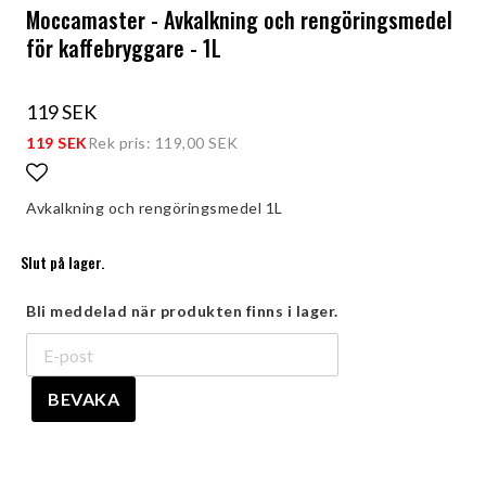
Moccamaster - Avkalkning och rengöringsmedel
för kaffebryggare - 1L
119 SEK
119 SEK
Rek pris: 119,00 SEK
Lägg till i favoritlistan
Avkalkning och rengöringsmedel 1L
Slut på lager.
Bli meddelad när produkten finns i lager.
BEVAKA