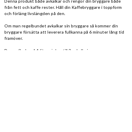
Denna produkt både avkalkar och rengör din bryggare både 
från fett och kaffe rester. Håll din Kaffebryggare i toppform 
och förläng livslängden på den.
Om man regelbundet avkalkar sin bryggare så kommer din 
bryggare försätta att leverera fullkanna på 6 minuter lång tid 
framöver.
Denna flaska på 1 liter räcker till 3 avkalkningar.