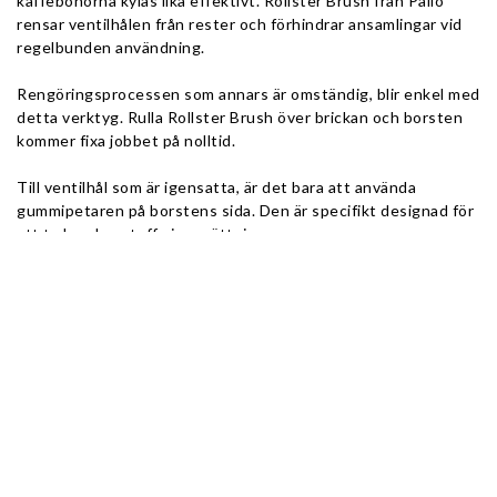
kaffebönorna kylas lika effektivt. Rollster Brush från Pällo 
rensar ventilhålen från rester och förhindrar ansamlingar vid 
regelbunden användning.
Rengöringsprocessen som annars är omständig, blir enkel med 
detta verktyg. Rulla Rollster Brush över brickan och borsten 
kommer fixa jobbet på nolltid.
Till ventilhål som är igensatta, är det bara att använda 
gummipetaren på borstens sida. Den är specifikt designad för 
att ta hand om tuffa igensättningar.
Pällo tillverkar baristatillbehör med hög kvalitet.