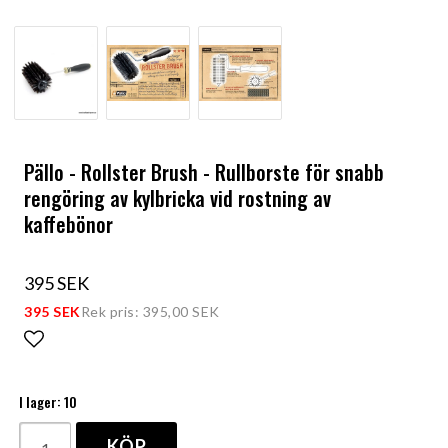
Pällo - Rollster Brush - Rullborste för snabb
rengöring av kylbricka vid rostning av
kaffebönor
395 SEK
395 SEK
Rek pris: 395,00 SEK
Lägg till i favoritlistan
I lager: 10
KÖP