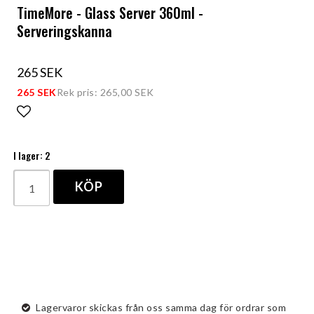
TimeMore - Glass Server 360ml -
Serveringskanna
265 SEK
265 SEK
Rek pris: 265,00 SEK
Lägg till i favoritlistan
I lager: 2
KÖP
Lagervaror skickas från oss samma dag för ordrar som