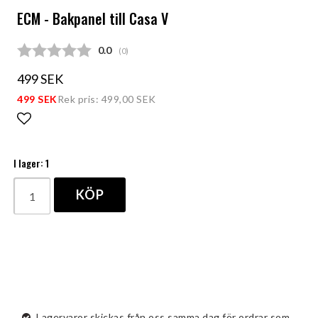
ECM - Bakpanel till Casa V
Snittbetyg:
0.0
(
röster:
0
)
499 SEK
499 SEK
Rek pris: 499,00 SEK
Lägg till i favoritlistan
I lager: 1
KÖP
Lagervaror skickas från oss samma dag för ordrar som