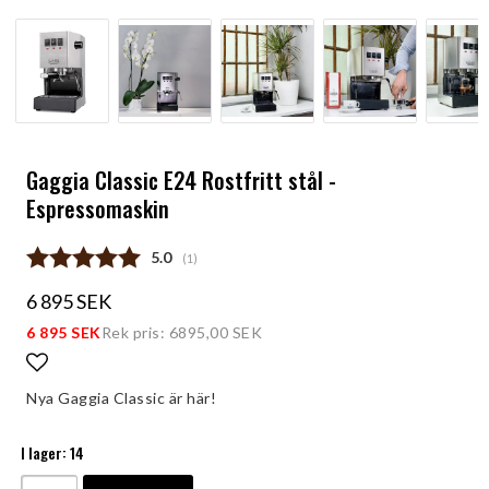
Gaggia Classic E24 Rostfritt stål -
Espressomaskin
Snittbetyg:
5.0
(
röster:
1
)
6 895 SEK
6 895 SEK
Rek pris: 6895,00 SEK
Lägg till i favoritlistan
Nya Gaggia Classic är här!
I lager: 14