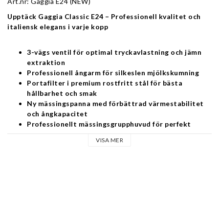
Art.nr: Gaggia E24 (NEW)
Upptäck Gaggia Classic E24 – Professionell kvalitet och 
italiensk elegans i varje kopp
3-vägs ventil för optimal tryckavlastning och jämn 
extraktion
Professionell ångarm för silkeslen mjölkskumning
Portafilter i premium rostfritt stål för bästa 
hållbarhet och smak
Ny mässingspanna med förbättrad värmestabilitet 
och ångkapacitet
Professionellt mässingsgrupphuvud för perfekt 
temperaturkontroll
VISA MER
Förbättrad vattentanksindikator för enkel 
nivåövervakning
Elegant kabinett i mattlackerat rostfritt stål för 
tidlös design och hållbarhet
Ny och förbättrad mässingskokare
Med en ny och uppgraderad mässingskokare levererar Gaggia 
Classic E24 oslagbar temperaturstabilitet och förbättrad 