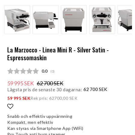
La Marzocco - Linea Mini R - Silver Satin -
Espressomaskin
Snittbetyg:
0.0
(
röster:
0
)
59 995 SEK
62 700 SEK
62 700 SEK
Lägsta pris de senaste 30 dagarna
59 995 SEK
Rek pris: 62700,00 SEK
Lägg till i favoritlistan
Snabb och effektiv uppvärmning
Kompakt, men effektiv
Kan styras via Smartphone App (WiFi)
Pro Touch anti burn steamer