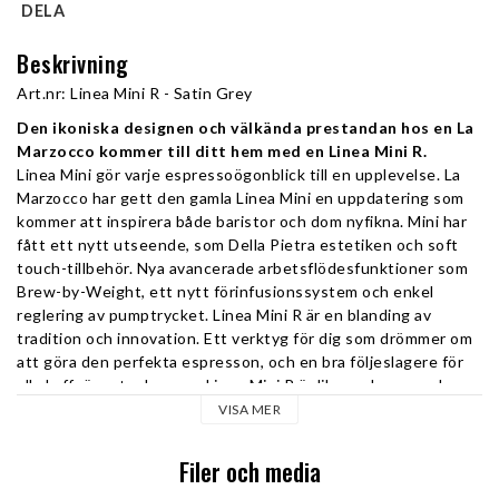
DELA
Beskrivning
Art.nr: Linea Mini R - Satin Grey
Den ikoniska designen och välkända prestandan hos en La 
Marzocco kommer till ditt hem med en Linea Mini R.
Linea Mini gör varje espressoögonblick till en upplevelse. La 
Marzocco har gett den gamla Linea Mini en uppdatering som 
kommer att inspirera både baristor och dom nyfikna. Mini har 
fått ett nytt utseende, som Della Pietra estetiken och soft 
touch-tillbehör. Nya avancerade arbetsflödesfunktioner som 
Brew-by-Weight, ett nytt förinfusionssystem och enkel 
reglering av pumptrycket. Linea Mini R är en blanding av 
tradition och innovation. Ett verktyg för dig som drömmer om 
att göra den perfekta espresson, och en bra följeslagere för 
alla kaffeäventyr hemma. Linea Mini R är lika vacker som den 
presterar och är redo att servera espresso var som helst i 
VISA MER
många år framöver.
Filer och media
Linea Mini R Specifikationer: