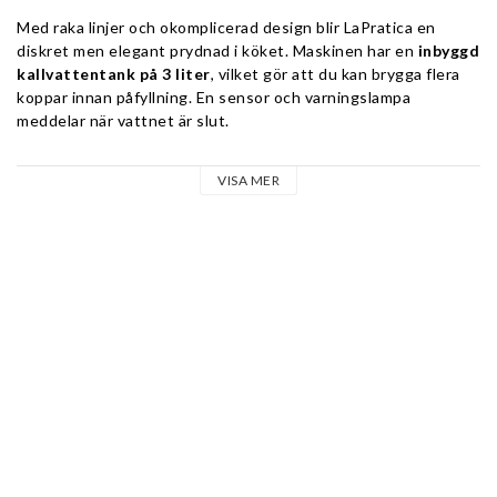
Med raka linjer och okomplicerad design blir LaPratica en 
diskret men elegant prydnad i köket. Maskinen har en 
inbyggd 
kallvattentank på 3 liter
, vilket gör att du kan brygga flera 
koppar innan påfyllning. En sensor och varningslampa 
meddelar när vattnet är slut.
Tekniska funktioner:
VISA MER
Temperaturavläsning via manometer styrd av mekanisk 
pressostat
Vibrationspump för bryggning och kokarpåfyllning