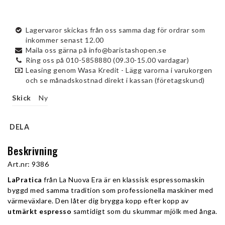
Lagervaror skickas från oss samma dag för ordrar som
inkommer senast 12.00
Maila oss gärna på info@baristashopen.se
Ring oss på 010-5858880 (09.30-15.00 vardagar)
Leasing genom Wasa Kredit - Lägg varorna i varukorgen
och se månadskostnad direkt i kassan (företagskund)
Skick
Ny
DELA
Beskrivning
Art.nr: 9386
LaPratica
 från La Nuova Era är en klassisk espressomaskin 
byggd med samma tradition som professionella maskiner med 
värmeväxlare. Den låter dig brygga kopp efter kopp av 
utmärkt espresso
 samtidigt som du skummar mjölk med ånga.