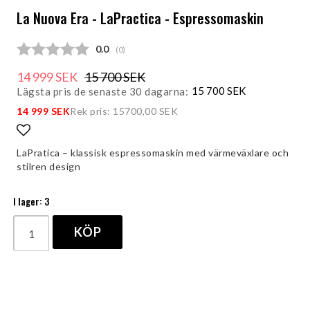
La Nuova Era - LaPractica - Espressomaskin
Snittbetyg:
0.0
(
röster:
0
)
14 999 SEK
15 700 SEK
15 700 SEK
Lägsta pris de senaste 30 dagarna
14 999 SEK
Rek pris: 15700,00 SEK
Lägg till i favoritlistan
LaPratica – klassisk espressomaskin med värmeväxlare och
stilren design
I lager: 3
KÖP