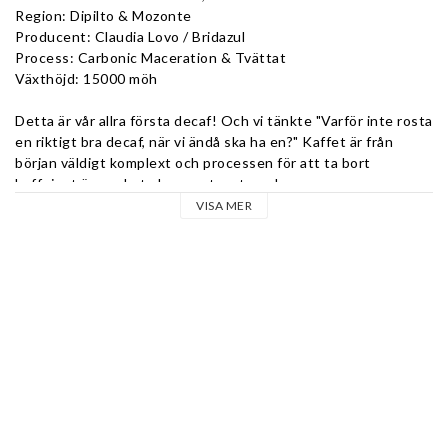
Region: Dipilto & Mozonte
Producent: Claudia Lovo / Bridazul
Process: Carbonic Maceration & Tvättat
Växthöjd: 15000 möh
Detta är vår allra första decaf! Och vi tänkte "Varför inte rosta 
en riktigt bra decaf, när vi ändå ska ha en?" Kaffet är från 
början väldigt komplext och processen för att ta bort 
koffeinet är mycket skonsamt mot smakerna.
VISA MER
Claudia Lovo ligger bakom kaffet och har komponerat en blend 
från två olika gårdar, El Paraíso i Mozonte och Los Suyates i 
Dipilto. Hon har kombinerat både ett tvättat kaffe och och 
carbonic maceration-process för att skapa en fyllig och fruktig 
smakprofil. Allt görs på hennes egen processtation Bridazul.
Koffeinet är sedan borttaget med hjälp av kolsyra för bevara 
så mycket som möjligt av smakprofilen. Det är den mest 
skonsamma metoden för att utföra en dekaffinering.
Koppningsanteckningar:
”Fruktig och fyllig.