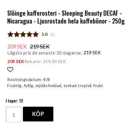
Slöinge kafferosteri - Sleeping Beauty DECAF -
Nicaragua - Ljusrostade hela kaffebönor - 250g
Snittbetyg:
5.0
(
röster:
1
)
209 SEK
219 SEK
219 SEK
Lägsta pris de senaste 30 dagarna
209 SEK
Rek pris: 219,00 SEK
Lägg till i favoritlistan
Rostningsdatum: 4/8
Fruktig, fyllig, mjölkchoklad, torkad tropisk frukt
I lager: 12
KÖP