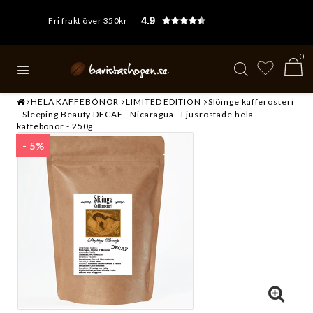
4.9
Fri frakt över 350kr
0
HELA KAFFEBÖNOR
LIMITED EDITION
Slöinge kafferosteri
- Sleeping Beauty DECAF - Nicaragua - Ljusrostade hela
kaffebönor - 250g
- 5%