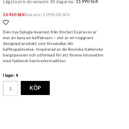
11 990 SEK
Lägsta pris de senaste 30 dagarna
10 950 SEK
Rek pris: 11990,00 SEK
Lägg till i favoritlistan
Den nya Spluga-kvarnen från Rocket Espresso är
mer än bara en kaffekvarn – det är en noggrant
designad produkt som förvandlar din
kaffeupplevelse. Inspirerad av de ikoniska italienska
bergspassen och utformad för att förena innovation
med italiensk hantverkstradition
I lager: 4
KÖP