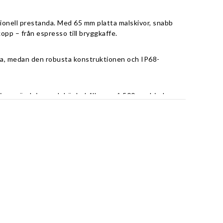
sionell prestanda. Med 65 mm platta malskivor, snabb 
opp – från espresso till bryggkaffe.
rna, medan den robusta konstruktionen och IP68-
dig användning, och bönbehållaren på 500 g erbjuder 
et Espressos välkända hantverk med modern 