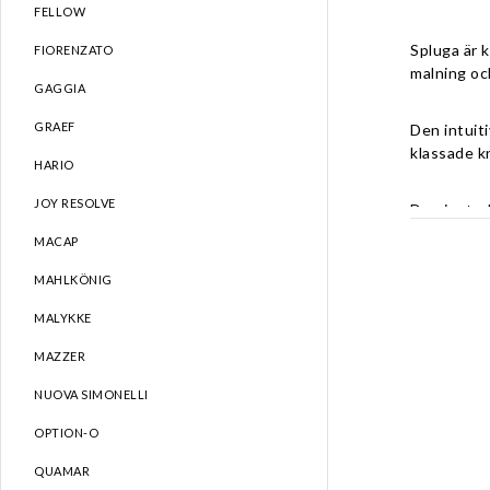
FELLOW
Spluga är 
FIORENZATO
malning och
GAGGIA
GRAEF
Den intuit
klassade k
HARIO
JOY RESOLVE
Den juster
gott om ka
MACAP
MAHLKÖNIG
Spluga är 
funktionali
MALYKKE
MAZZER
• 65 mm pl
• Malnings
NUOVA SIMONELLI
• Steglös 
OPTION-O
• 3,5” pe
• IP68-kla
QUAMAR
• Bönbehål