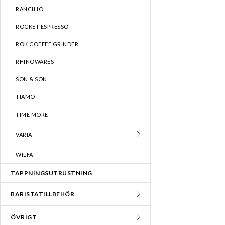
• Finns i s
RANCILIO
ROCKET ESPRESSO
För dig som 
ROK COFFEE GRINDER
RHINOWARES
SON & SON
TIAMO
TIME MORE
VARIA
WILFA
TAPPNINGSUTRUSTNING
BARISTATILLBEHÖR
ÖVRIGT