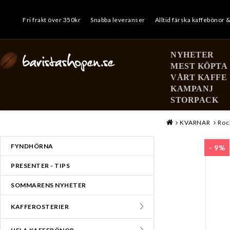
Fri frakt över 350kr
Snabba leveranser
Alltid färska kaffebönor 
NYHETER
MEST KÖPTA
VÅRT KAFFE
KAMPANJ
STORPACK
MENY
KVARNAR
Roc
FYNDHÖRNA
- 9%
PRESENTER - TIPS
SOMMARENS NYHETER
KAFFEROSTERIER