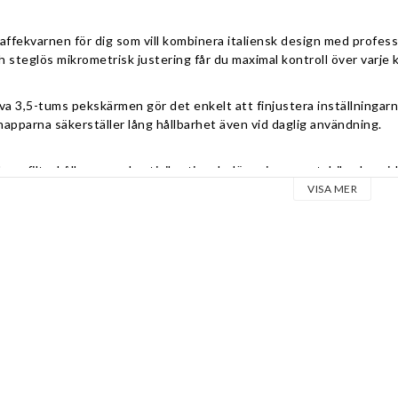
kaffekvarnen för dig som vill kombinera italiensk design med profes
 steglös mikrometrisk justering får du maximal kontroll över varje k
iva 3,5-tums pekskärmen gör det enkelt att finjustera inställninga
napparna säkerställer lång hållbarhet även vid daglig användning.
bara filterhållaren med antivibrationsbeläggning ger stabil och smi
pacitet för hemmabaristan eller mindre serveringar.
VISA MER
utvecklad tillsammans med V12 Design Studio och kombinerar Rock
tet och elegant italiensk formgivning.
atta malskivor
kapacitet: 2,6–3,3 g/s
mikrometrisk justering
kskärm med HMI-system
ssade knappar
lare: 500 g