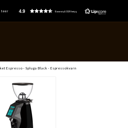
4.9
& teer
Baserat på 3326 betyg
ket Espresso - Spluga Black - Espressokvarn