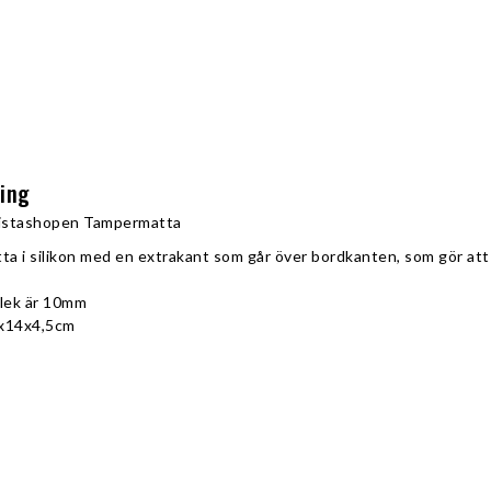
ning
ristashopen Tampermatta
a i silikon med en extrakant som går över bordkanten, som gör att
klek är 10mm
3x14x4,5cm