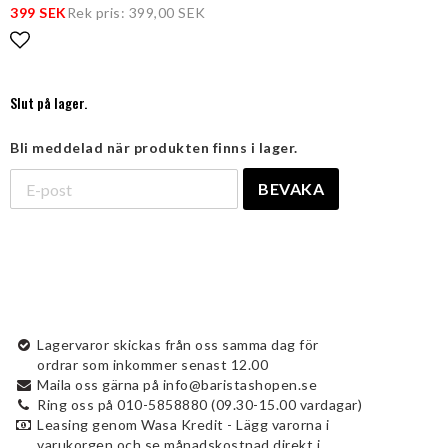
399 SEK
Rek pris: 399,00 SEK
Lägg till i favoritlistan
Slut på lager.
Bli meddelad när produkten finns i lager.
BEVAKA
Lagervaror skickas från oss samma dag för
ordrar som inkommer senast 12.00
Maila oss gärna på info@baristashopen.se
Ring oss på 010-5858880 (09.30-15.00 vardagar)
Leasing genom Wasa Kredit - Lägg varorna i
varukorgen och se månadskostnad direkt i