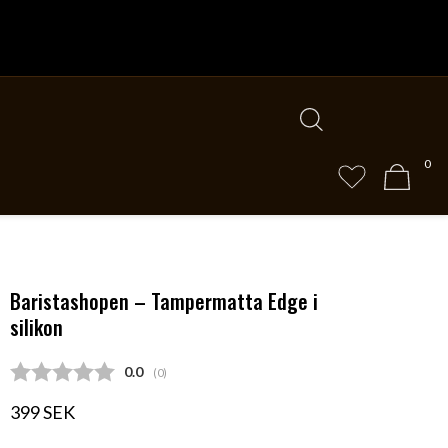
0
Baristashopen – Tampermatta Edge i
silikon
Snittbetyg:
0.0
(
röster:
0
)
399 SEK