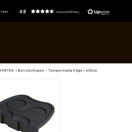
4.9
& teer
Baserat på 3326 betyg
YHETER
Baristashopen – Tampermatta Edge i silikon