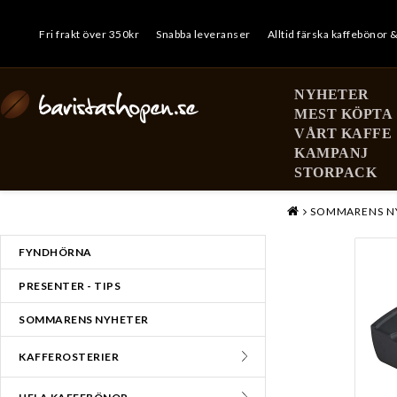
Fri frakt över 350kr
Snabba leveranser
Alltid färska kaffebönor 
NYHETER
MEST KÖPTA
VÅRT KAFFE
KAMPANJ
STORPACK
MENY
SOMMARENS N
FYNDHÖRNA
PRESENTER - TIPS
SOMMARENS NYHETER
KAFFEROSTERIER