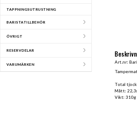
TAPPNINGSUTRUSTNING
BARISTATILLBEHÖR
ÖVRIGT
RESERVDELAR
Beskriv
Art.nr: Ba
VARUMÄRKEN
Tampermatt
Total tjoc
Mått: 22,
Vikt: 310g