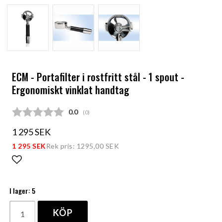
ECM - Portafilter i rostfritt stål - 1 spout -
Ergonomiskt vinklat handtag
Snittbetyg:
0.0
(
röster:
0
)
1 295 SEK
1 295 SEK
Rek pris: 1295,00 SEK
Lägg till i favoritlistan
I lager: 5
KÖP