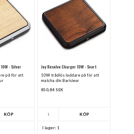
Lägg till i favoritlistan
Lägg till i f
 10W - Silver
Joy Resolve Charger 10W - Svart
e på för att
10W trådlös laddare på för att
ur
matcha din Barisieur
850,84 SEK
KÖP
KÖP
I lager: 1