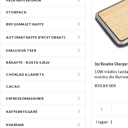
HELA KAFFEBÖNOR
STORPACK
BRYGGMALET KAFFE
AUTOMATKAFFE (FRYSTORKAT)
EXKLUSIVA TEER
RÅKAFFE - ROSTA SJÄLV
Joy Resolve Charger
10W trådlös laddar
CHOKLAD & LAKRITS
matcha din Barisie
850,84 SEK
CACAO
ESPRESSOMASKINER
KAFFEBRYGGARE
I lager: 1
KVARNAR