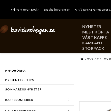
Fri frakt över 350kr
Snabba leveranser
Alltid färska kaffebönor 
NYHETER
MEST KÖPTA
VÅRT KAFFE
KAMPANJ
STORPACK
MENY
ÖVRIGT
JOY 
FYNDHÖRNA
PRESENTER - TIPS
SOMMARENS NYHETER
KAFFEROSTERIER