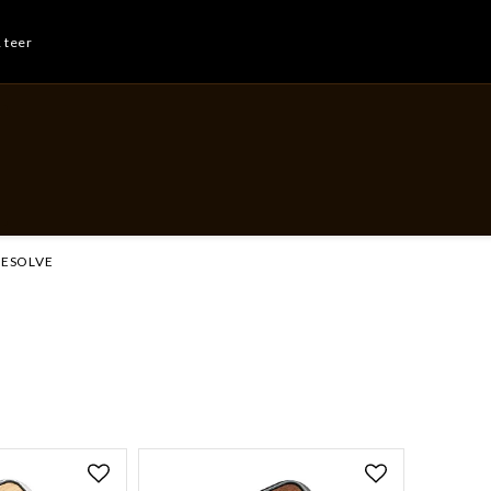
& teer
RESOLVE