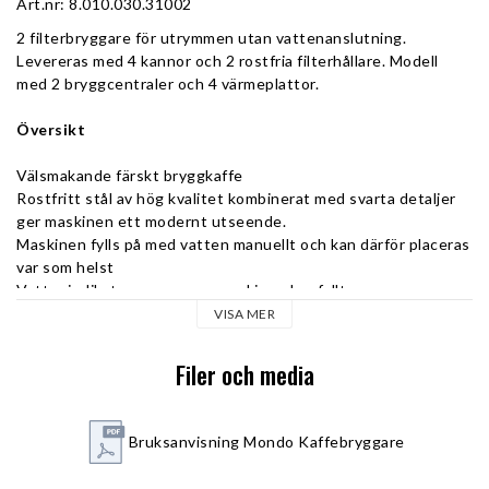
Art.nr: 8.010.030.31002
2 filterbryggare för utrymmen utan vattenanslutning. 
Levereras med 4 kannor och 2 rostfria filterhållare. Modell 
med 2 bryggcentraler och 4 värmeplattor.
Översikt
Välsmakande färskt bryggkaffe
Rostfritt stål av hög kvalitet kombinerat med svarta detaljer 
ger maskinen ett modernt utseende.
Maskinen fylls på med vatten manuellt och kan därför placeras 
var som helst
Vattenindikatorn anger om maskinen har fyllts
Självreglerande värmeplattor bevarar kaffets kvalitet så bra 
VISA MER
som det är möjligt
Signal anger när kaffet är klart och när maskinen behöver 
Filer och media
avkalkas.
Specifikationer:
Bruksanvisning Mondo Kaffebryggare
2 bryggcentraler, 4 värmehällar.