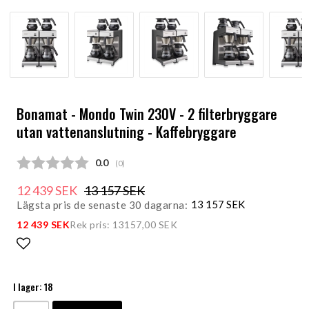
Bonamat - Mondo Twin 230V - 2 filterbryggare
utan vattenanslutning - Kaffebryggare
Snittbetyg:
0.0
(
röster:
0
)
12 439 SEK
13 157 SEK
13 157 SEK
Lägsta pris de senaste 30 dagarna
12 439 SEK
Rek pris: 13157,00 SEK
Lägg till i favoritlistan
I lager: 18