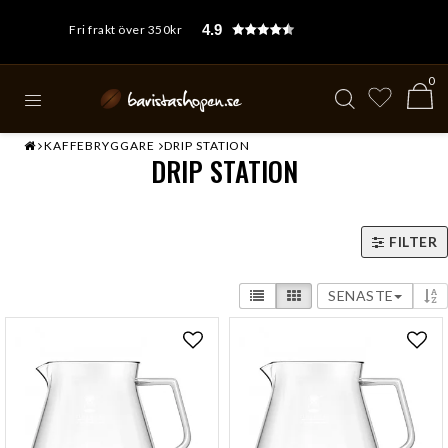
4.9
Fri frakt över 350kr
0
KAFFEBRYGGARE
DRIP STATION
DRIP STATION
FILTER
SENASTE
Lägg till i favoritlistan
Lägg