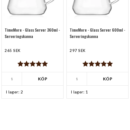
TimeMore - Glass Server 360ml -
TimeMore - Glass Server 600ml -
Serveringskanna
Serveringskanna
265 SEK
297 SEK
Betyg:
5.0 utav 5 stjärnor
Betyg:
5.0 utav 5 stjärn
KÖP
KÖP
I lager: 2
I lager: 1