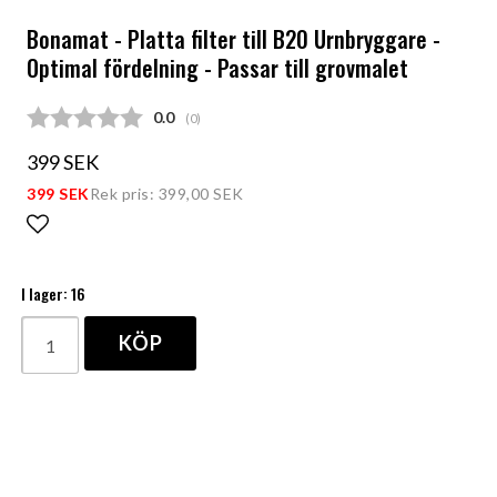
Bonamat - Platta filter till B20 Urnbryggare -
Optimal fördelning - Passar till grovmalet
Snittbetyg:
0.0
(
röster:
0
)
399 SEK
399 SEK
Rek pris: 399,00 SEK
Lägg till i favoritlistan
I lager: 16
KÖP