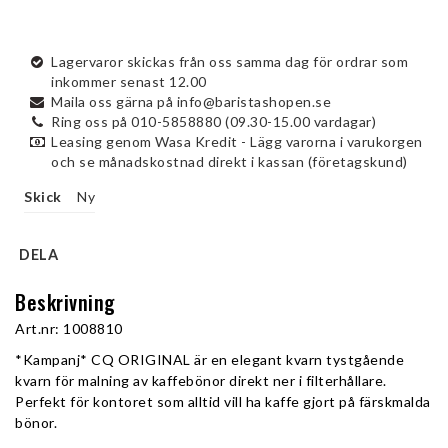
Lagervaror skickas från oss samma dag för ordrar som
inkommer senast 12.00
Maila oss gärna på info@baristashopen.se
Ring oss på 010-5858880 (09.30-15.00 vardagar)
Leasing genom Wasa Kredit - Lägg varorna i varukorgen
och se månadskostnad direkt i kassan (företagskund)
Skick
Ny
DELA
Beskrivning
Art.nr: 1008810
*Kampanj* CQ ORIGINAL är en elegant kvarn tystgående 
kvarn för malning av kaffebönor direkt ner i filterhållare. 
Perfekt för kontoret som alltid vill ha kaffe gjort på färskmalda 
bönor. 