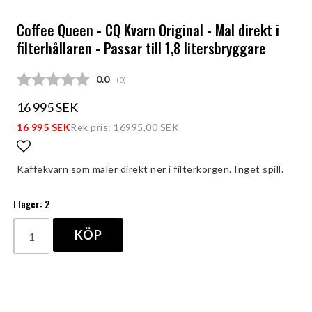
Coffee Queen - CQ Kvarn Original - Mal direkt i
filterhållaren - Passar till 1,8 litersbryggare
Snittbetyg:
0.0
(
röster:
0
)
16 995 SEK
16 995 SEK
Rek pris: 16995,00 SEK
Lägg till i favoritlistan
Kaffekvarn som maler direkt ner i filterkorgen. Inget spill.
I lager: 2
KÖP