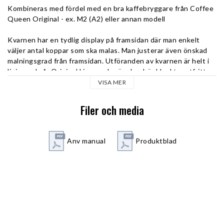
Kombineras med fördel med en bra kaffebryggare från Coffee 
Queen Original - ex. M2 (A2) eller annan modell
Kvarnen har en tydlig display på framsidan där man enkelt 
väljer antal koppar som ska malas. Man justerar även önskad 
malningsgrad från framsidan. Utföranden av kvarnen är helt i 
linje med vår Original Line med prägel av högblankt rostfritt 
utseende vilket gör den lättplacerad i befintliga miljöer samt 
VISA MER
nya. 
Filer och media
Kvarn Original Passar alla Coffee Queens Original- och 
Serving Conceptbryggare, samt till de flesta 1,8-liters 
bryggare som finns på marknaden.
Anv manual
Produktblad
Effekt 1-fas: 400 W
Storlek maskin Bredd: 215 
Höjd: 575 
Djup: 360 
El: 1-fas (vanligt jordat uttag)