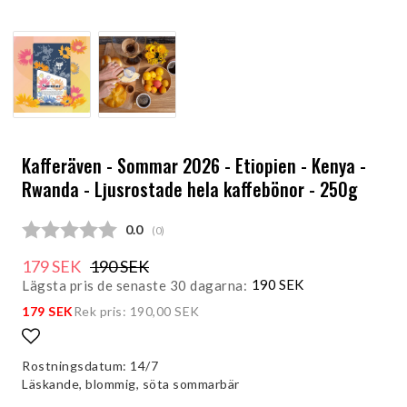
Kafferäven - Sommar 2026 - Etiopien - Kenya -
Rwanda - Ljusrostade hela kaffebönor - 250g
Snittbetyg:
0.0
(
röster:
0
)
179 SEK
190 SEK
190 SEK
Lägsta pris de senaste 30 dagarna
179 SEK
Rek pris: 190,00 SEK
Lägg till i favoritlistan
Rostningsdatum: 14/7
Läskande, blommig, söta sommarbär