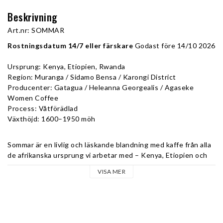
Beskrivning
Art.nr: SOMMAR
Rostningsdatum 14/7 eller färskare
 Godast före 14/10 2026
Ursprung: Kenya, Etiopien, Rwanda
Region: Muranga / Sidamo Bensa / Karongi District
Producenter: Gatagua / Heleanna Georgealis / Agaseke 
Women Coffee
Process: Våtförädlad
Växthöjd: 1600–1950 möh
Sommar är en livlig och läskande blandning med kaffe från alla 
de afrikanska ursprung vi arbetar med – Kenya, Etiopien och 
Rwanda. Kaffet är framtaget för att fånga känslan av sommar 
VISA MER
med sin friska syra, blommiga arom och naturliga fruktighet 
som för tankarna till söta röda sommarbär.
Kaffe från Östafrika är känt för sin eleganta och fruktiga 
koppkaraktär. I Kenya växer kaffet i mineralrik vulkanjord på 