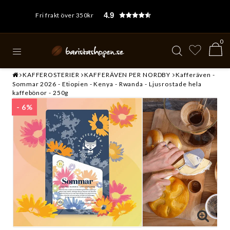
4.9
Fri frakt över 350kr
0
KAFFEROSTERIER
KAFFERÄVEN PER NORDBY
Kafferäven -
Sommar 2026 - Etiopien - Kenya - Rwanda - Ljusrostade hela
kaffebönor - 250g
- 6%