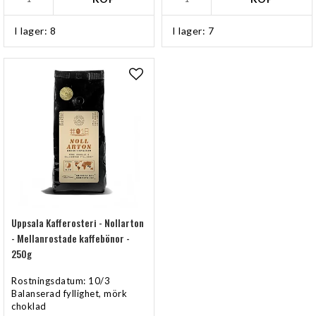
I lager: 8
I lager: 7
Lägg till i favoritlistan
Uppsala Kafferosteri - Nollarton
- Mellanrostade kaffebönor -
250g
Rostningsdatum: 10/3
Balanserad fyllighet, mörk
choklad