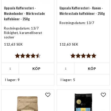
Uppsala Kafferosteri -
Uppsala Kafferosteri - Kanon -
Muskedunder - Mörkrostade
Mörkrostade kaffebönor - 250g
kaffebönor - 250g
Rostningsdatum: 13/7
Rostningsdatum: 13/7
Rökighet, karamelliserat
socker
112,63 SEK
112,63 SEK
Betyg:
4.3 utav 5 stjärnor
Betyg:
5.0 utav 5 stjärn
KÖP
KÖP
I lager: 9
I lager: 5
Lägg till i favoritlistan
Lägg