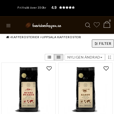
4.9
Fri frakt över 350kr
0
KAFFEROSTERIER
UPPSALA KAFFEROSTERI
FILTER
NYLIGEN ÄNDRAD
Lägg till i favoritlistan
Lägg