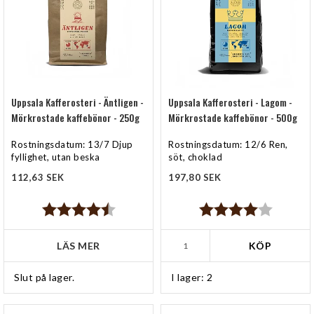
Uppsala Kafferosteri - Äntligen -
Uppsala Kafferosteri - Lagom -
Mörkrostade kaffebönor - 250g
Mörkrostade kaffebönor - 500g
Rostningsdatum: 13/7 Djup
Rostningsdatum: 12/6 Ren,
fyllighet, utan beska
söt, choklad
112,63 SEK
197,80 SEK
Betyg:
4.3 utav 5 stjärnor
Betyg:
4.0 utav 5 stjärn
LÄS MER
KÖP
Slut på lager.
I lager: 2