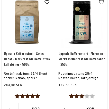
Lägg till i favoritlistan
Lägg
Uppsala Kafferosteri - Swiss
Uppsala Kafferosteri - Florence -
Decaf - Mörkrostade koffeinfria
Mörkt mellanrostade kaffebönor
kaffebönor - 500g
- 250g
Rostningsdatum: 21/4 Brunt
Rostningsdatum: 28/4
socker, kakao, apelsin
Rostad kakao, lätt jordigt
203,48 SEK
112,63 SEK
Betyg:
5.0 utav 5 stjärnor
Betyg:
3.0 utav 5 stjärn
KÖP
KÖP