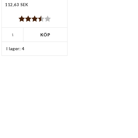
112,63 SEK
Betyg:
3.8 utav 5 stjärnor
KÖP
I lager: 4