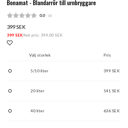
Bonamat - Blandarrör till urnbryggare
Snittbetyg:
0.0
(
röster:
0
)
399 SEK
399 SEK
Rek pris: 399,00 SEK
Lägg till i favoritlistan
Välj storlek
Pris
5/10 liter
399 SEK
20 liter
541 SEK
40 liter
636 SEK