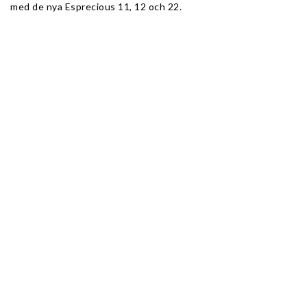
med de nya Esprecious 11, 12 och 22.
OBS! 
Om du har köpt en Esprecious 11L eller 21L behöver du 
inget ombyggnadskit. 
Esprecious L modeller är redan utrustade med dessa delar.