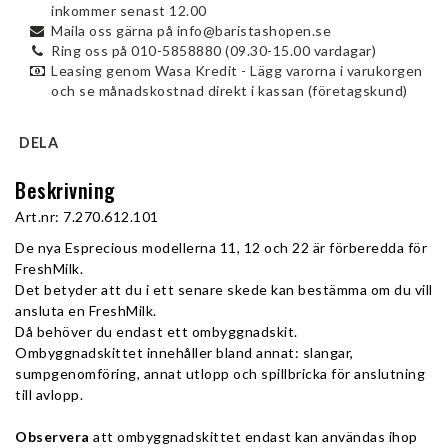
inkommer senast 12.00
Maila oss gärna på info@baristashopen.se
Ring oss på 010-5858880 (09.30-15.00 vardagar)
Leasing genom Wasa Kredit - Lägg varorna i varukorgen
och se månadskostnad direkt i kassan (företagskund)
DELA
Beskrivning
Art.nr: 7.270.612.101
De nya Esprecious modellerna 11, 12 och 22 är förberedda för 
FreshMilk.
Det betyder att du i ett senare skede kan bestämma om du vill 
ansluta en FreshMilk. 
Då behöver du endast ett ombyggnadskit. 
Ombyggnadskittet innehåller bland annat: slangar, 
sumpgenomföring, annat utlopp och spillbricka för anslutning 
till avlopp.
Observera
 att ombyggnadskittet endast kan användas ihop 