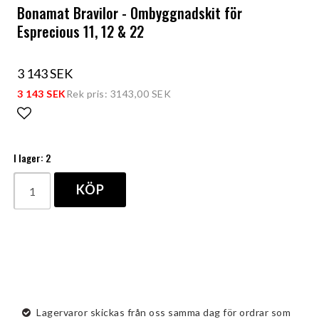
Bonamat Bravilor - Ombyggnadskit för
Esprecious 11, 12 & 22
3 143 SEK
3 143 SEK
Rek pris: 3143,00 SEK
Lägg till i favoritlistan
I lager: 2
KÖP
Lagervaror skickas från oss samma dag för ordrar som