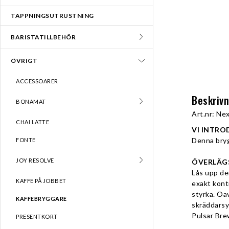
TAPPNINGSUTRUSTNING
BARISTATILLBEHÖR
ÖVRIGT
ACCESSOARER
Beskriv
BONAMAT
Art.nr: Nex
CHAI LATTE
VI INTRO
Denna bry
FONTE
JOY RESOLVE
ÖVERLÄG
Lås upp de
KAFFE PÅ JOBBET
exakt kont
styrka. Oav
KAFFEBRYGGARE
skräddarsy
Pulsar Bre
PRESENTKORT