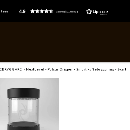
4.9
& teer
Baserat på 3326 betyg
EBRYGGARE
NextLevel - Pulsar Dripper - Smart kaffebryggning - Svart