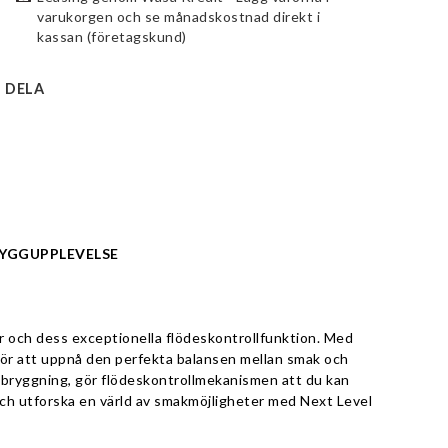
varukorgen och se månadskostnad direkt i
kassan (företagskund)
DELA
RYGGUPPLEVELSE
r och dess exceptionella flödeskontrollfunktion. Med 
ör att uppnå den perfekta balansen mellan smak och 
d bryggning, gör flödeskontrollmekanismen att du kan 
h utforska en värld av smakmöjligheter med Next Level 