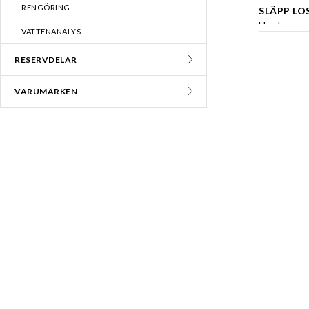
RENGÖRING
SLÄPP LO
Upplev mag
VATTENANALYS
bryggteknik
inkonsekve
RESERVDELAR
dina favori
VARUMÄRKEN
INGEN FÖ
Med vatten
vattenbypa
noggrann o
Konsekvent
Genom att 
vilket resu
Extra filter
Förslag på 