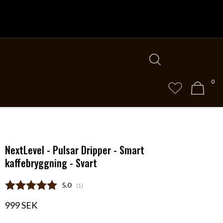
0
NextLevel - Pulsar Dripper - Smart
kaffebryggning - Svart
Snittbetyg:
5.0
(
röster:
1
)
999 SEK