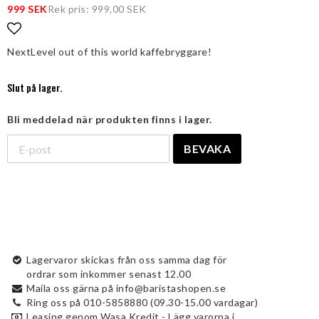
999 SEK
Rek pris: 999,00 SEK
Lägg till i favoritlistan
NextLevel out of this world kaffebryggare!
Slut på lager.
Bli meddelad när produkten finns i lager.
BEVAKA
Lagervaror skickas från oss samma dag för
ordrar som inkommer senast 12.00
Maila oss gärna på info@baristashopen.se
Ring oss på 010-5858880 (09.30-15.00 vardagar)
Leasing genom Wasa Kredit - Lägg varorna i