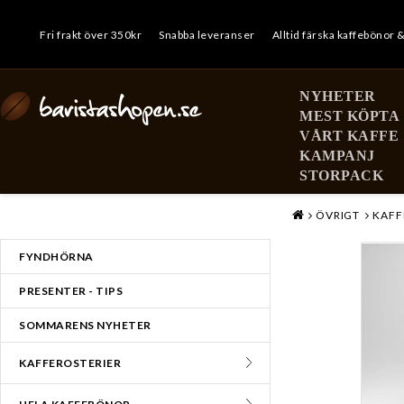
Fri frakt över 350kr
Snabba leveranser
Alltid färska kaffebönor 
NYHETER
MEST KÖPTA
VÅRT KAFFE
KAMPANJ
STORPACK
MENY
ÖVRIGT
KAFF
FYNDHÖRNA
PRESENTER - TIPS
SOMMARENS NYHETER
KAFFEROSTERIER