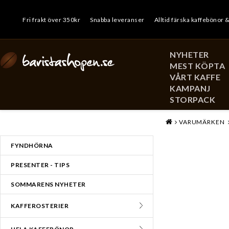
Fri frakt över 350kr
Snabba leveranser
Alltid färska kaffebönor 
NYHETER
MEST KÖPTA
VÅRT KAFFE
KAMPANJ
STORPACK
MENY
VARUMÄRKEN
FYNDHÖRNA
PRESENTER - TIPS
SOMMARENS NYHETER
KAFFEROSTERIER