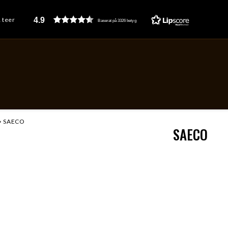
4.9
& teer
Baserat på 3326 betyg
SAECO
SAECO