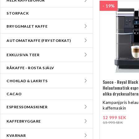
HELA KAFFEBÖNOR
- 19%
STORPACK
BRYGGMALET KAFFE
AUTOMATKAFFE (FRYSTORKAT)
EXKLUSIVA TEER
RÅKAFFE - ROSTA SJÄLV
CHOKLAD & LAKRITS
Saeco - Royal Black
Helautomatisk espr
olika dryckesaltern
CACAO
Kampanjpris helau
ESPRESSOMASKINER
kaffemaskin
12 999 SEK
KAFFEBRYGGARE
15 995 SEK
KVARNAR