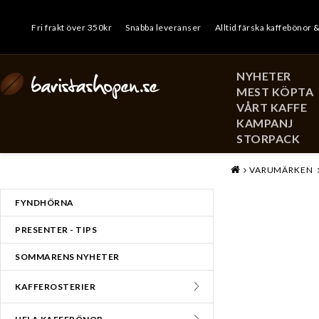
Fri frakt över 350kr
Snabba leveranser
Alltid färska kaffebönor 
NYHETER
MEST KÖPTA
VÅRT KAFFE
KAMPANJ
STORPACK
MENY
VARUMÄRKEN
FYNDHÖRNA
PRESENTER - TIPS
SOMMARENS NYHETER
KAFFEROSTERIER