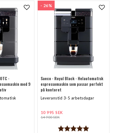
- 26%
Lägg till i favoritlistan
Lägg till i f
 OTC -
Saeco - Royal Black - Helautomatisk
essomaskin med 9
espressomaskin som passar perfekt
ativ
på kontoret
tomatisk
Leveranstid 3-5 arbetsdagar
10 995 SEK
14 900 SEK
Betyg:
5.0 utav 5 stjärnor