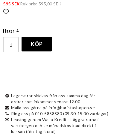
595 SEK
Rek pris: 595,00 SEK
Lägg till i favoritlistan
I lager: 4
KÖP
Lagervaror skickas från oss samma dag för
ordrar som inkommer senast 12.00
Maila oss gärna på info@baristashopen.se
Ring oss på 010-5858880 (09.30-15.00 vardagar)
Leasing genom Wasa Kredit - Lägg varorna i
varukorgen och se månadskostnad direkt i
kassan (företagskund)