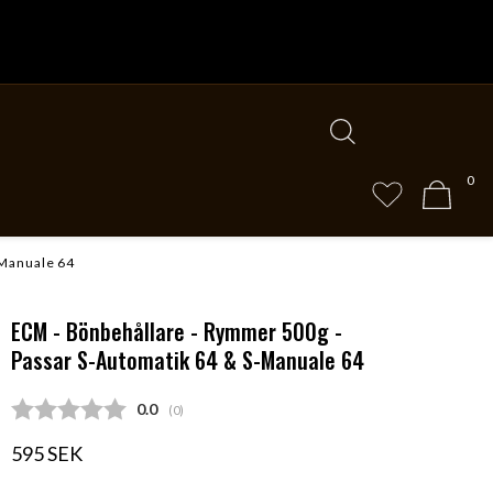
0
-Manuale 64
ECM - Bönbehållare - Rymmer 500g -
Passar S-Automatik 64 & S-Manuale 64
Snittbetyg:
0.0
(
röster:
0
)
595 SEK