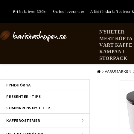
Fri frakt över 350kr
Snabba leveranser
Alltid färska kaffebönor 
NYHETER
MEST KÖPTA
VÅRT KAFFE
KAMPANJ
STORPACK
MENY
VARUMÄRKEN
FYNDHÖRNA
PRESENTER - TIPS
SOMMARENS NYHETER
KAFFEROSTERIER