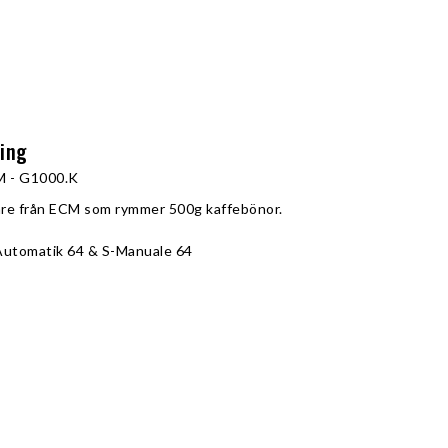
ning
M - G1000.K
re från ECM som rymmer 500g kaffebönor.
Automatik 64 & S-Manuale 64