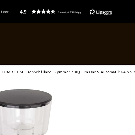
4.9
& teer
Baserat på 3326 betyg
ECM
ECM - Bönbehållare - Rymmer 500g - Passar S-Automatik 64 & S