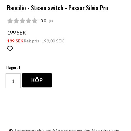
Rancilio - Steam switch - Passar Silvia Pro
Snittbetyg:
0.0
(
röster:
0
)
199 SEK
199 SEK
Rek pris: 199,00 SEK
Lägg till i favoritlistan
I lager: 1
KÖP
Lagervaror skickas från oss samma dag för ordrar som