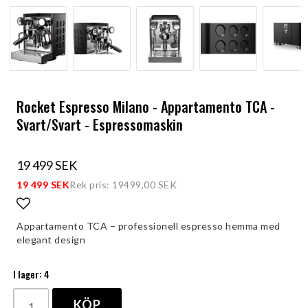
Rocket Espresso Milano - Appartamento TCA -
Svart/Svart - Espressomaskin
19 499 SEK
19 499 SEK
Rek pris: 19499,00 SEK
Lägg till i favoritlistan
Appartamento TCA – professionell espresso hemma med
elegant design
I lager: 4
KÖP