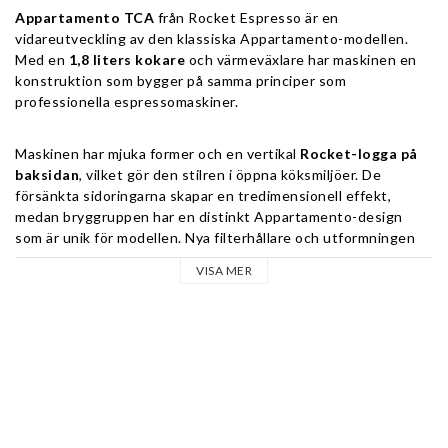
Appartamento TCA
 från Rocket Espresso är en 
vidareutveckling av den klassiska Appartamento-modellen. 
Med en 
1,8 liters kokare
 och värmeväxlare har maskinen en 
konstruktion som bygger på samma principer som 
professionella espressomaskiner.
Maskinen har mjuka former och en vertikal 
Rocket-logga på 
baksidan
, vilket gör den stilren i öppna köksmiljöer. De 
försänkta sidoringarna skapar en tredimensionell effekt, 
medan bryggruppen har en distinkt Appartamento-design 
som är unik för modellen. Nya filterhållare och utformningen 
av ång- och hetvattenvred matchar maskinens eleganta stil.
VISA MER
Ny teknik och funktioner:
Elektroniskt reglerad temperatur med kokartryck 0,9–
1,2 bar (steg om 0,1 bar)