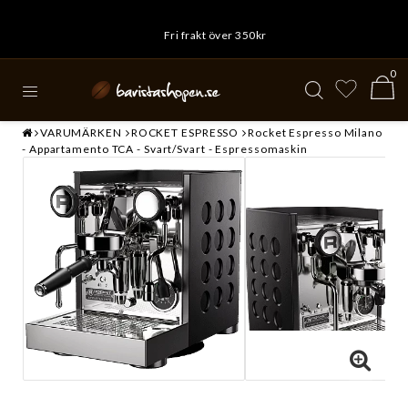
Fri frakt över 350kr
0
VARUMÄRKEN
ROCKET ESPRESSO
Rocket Espresso Milano
- Appartamento TCA - Svart/Svart - Espressomaskin