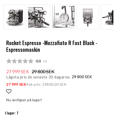
Rocket Espresso -Mozzafiato R Fast Black -
Espressomaskin
Snittbetyg:
0.0
(
röster:
0
)
27 999 SEK
29 800 SEK
29 800 SEK
Lägsta pris de senaste 30 dagarna
27 999 SEK
Rek pris: 29800,00 SEK
Lägg till i favoritlistan
Nu äntligen på lager!
I lager: 7