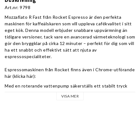
Art.nr: 9798
Mozzafiato R Fast från Rocket Espresso är den perfekta 
maskinen för kaffeälskaren som vill uppleva cafékvalitet i sitt 
eget kök. Denna modell erbjuder snabbare uppvärmning än 
tidigare versioner, tack vare en avancerad värmeteknologi som 
gör den bryggklar på cirka 12 minuter – perfekt för dig som vill 
ha ett snabbt och effektivt sätt att njuta av 
espressospecialiteter.
Espressomaskinen från Rocket finns även i Chrome-utförande 
här (klicka här): 
Med en roterande vattenpump säkerställs ett stabilt tryck 
och konsekvent bryggning, och den har dessutom möjlighet 
VISA MER
till anslutning för både externt vatten och avlopp, vilket gör 
den idealisk för den seriösa hembaristan.
Ergonomisk design och användarvänlighet
Mozzafiato R Fast är designad med användarens komfort i 
åtanke. Det ergonomiska filterhandtaget och de förbättrade 
ång- och vattentapparna ger en smidig och bekväm 