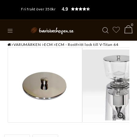
4.9
Fri frakt över 350kr
0
VARUMÄRKEN
ECM
ECM - Rostfritt lock till V-Titan 64