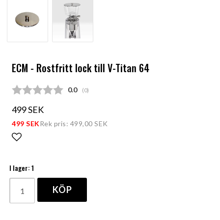
ECM - Rostfritt lock till V-Titan 64
Snittbetyg:
0.0
(
röster:
0
)
499 SEK
499 SEK
Rek pris: 499,00 SEK
Lägg till i favoritlistan
I lager: 1
KÖP